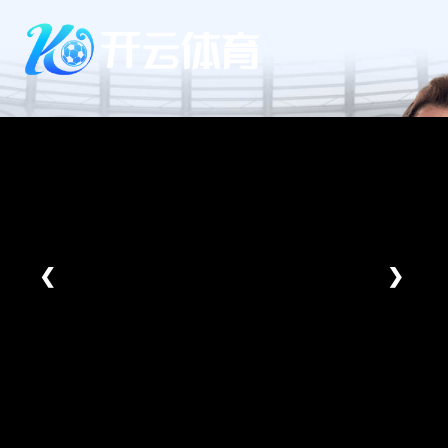
Skip
to
content
❮
❯